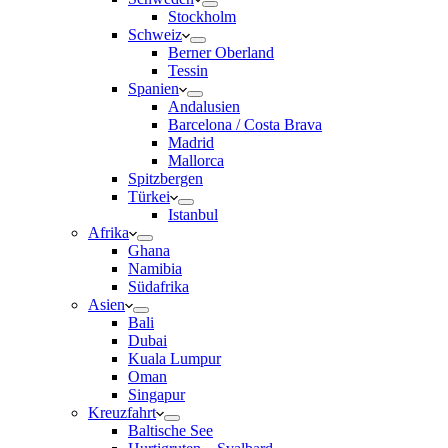
Stockholm
Schweiz
Berner Oberland
Tessin
Spanien
Andalusien
Barcelona / Costa Brava
Madrid
Mallorca
Spitzbergen
Türkei
Istanbul
Afrika
Ghana
Namibia
Südafrika
Asien
Bali
Dubai
Kuala Lumpur
Oman
Singapur
Kreuzfahrt
Baltische See