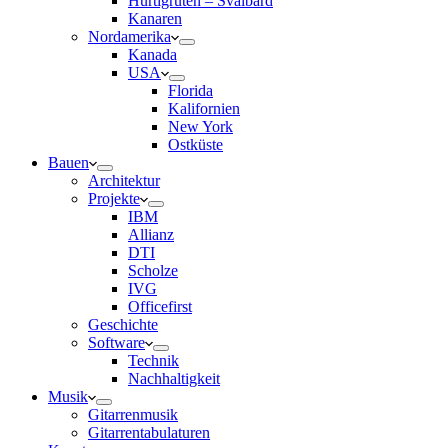
Hurtigruten – Svalbard
Kanaren
Nordamerika
Kanada
USA
Florida
Kalifornien
New York
Ostküste
Bauen
Architektur
Projekte
IBM
Allianz
DTI
Scholze
IVG
Officefirst
Geschichte
Software
Technik
Nachhaltigkeit
Musik
Gitarrenmusik
Gitarrentabulaturen