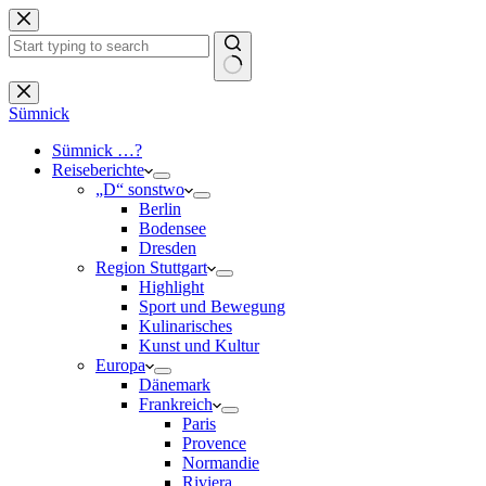
Zum
Inhalt
springen
Keine
Ergebnisse
Sümnick
Sümnick …?
Reiseberichte
„D“ sonstwo
Berlin
Bodensee
Dresden
Region Stuttgart
Highlight
Sport und Bewegung
Kulinarisches
Kunst und Kultur
Europa
Dänemark
Frankreich
Paris
Provence
Normandie
Riviera