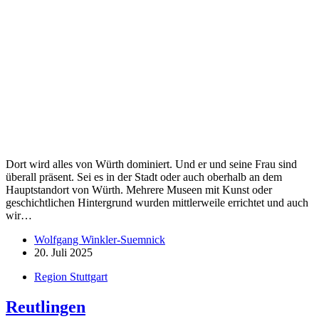
Wolfgang Winkler-Suemnick
11. Mai 2025
Region Stuttgart
,
Region Stuttgart: Highlight
Der Feurige Elias im Strohgäu
Ich besuche den „Feurigen Elias“ in Weissach. Das ist
Ausgangspunkt meines Sonntagsausflugs ins Strohgäu. Für Kinder
und Bahnfreunde eine schöne Sache und so sind auch die Besucher
und Mitfahrer. Trotzdem nett für mich, da man sowas ja selten sieht
und…
Wolfgang Winkler-Suemnick
11. Mai 2025
Region Stuttgart
Gönninger Seen