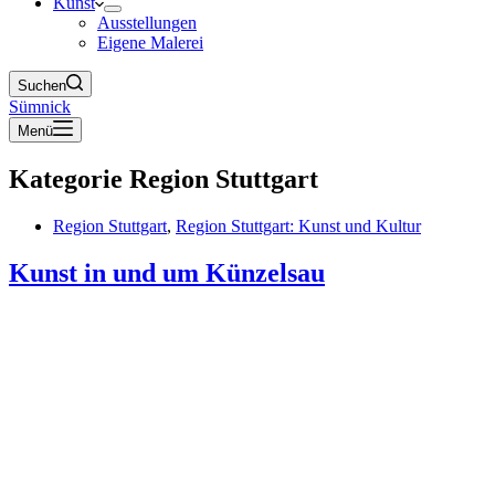
Kunst
Ausstellungen
Eigene Malerei
Suchen
Sümnick
Menü
Kategorie
Region Stuttgart
Region Stuttgart
,
Region Stuttgart: Kunst und Kultur
Kunst in und um Künzelsau
Dort wird alles von Würth dominiert. Und er und seine Frau sind
überall präsent. Sei es in der Stadt oder auch oberhalb an dem
Hauptstandort von Würth. Mehrere Museen mit Kunst oder
geschichtlichen Hintergrund wurden mittlerweile errichtet und auch
wir…
Wolfgang Winkler-Suemnick
20. Juli 2025