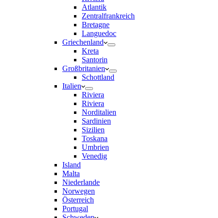
Atlantik
Zentralfrankreich
Bretagne
Languedoc
Griechenland
Kreta
Santorin
Großbritanien
Schottland
Italien
Riviera
Riviera
Norditalien
Sardinien
Sizilien
Toskana
Umbrien
Venedig
Island
Malta
Niederlande
Norwegen
Österreich
Portugal
Schweden