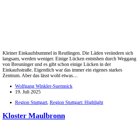
war da noch nie und bin einfach mal vorbei gefahren. Das ist
natürlich was tolles…
Wolfgang Winkler-Suemnick
1. Februar 2025
Region Stuttgart
,
Region Stuttgart: Kulinarisches
Weingärtner am Neckar
Zwischen Hessigheim und Mundelsheim sind die Weinhänge total
steil. Hier kann nur mit der Hand angebaut werden. Die Winzer aus
Hessigheim bzw. von der Felsengartenkellerei Besigheim. Das sind
die mit dem Salamander auf dem Ettikett.
Wolfgang Winkler-Suemnick
1. Februar 2025
Region Stuttgart
Bietigheim